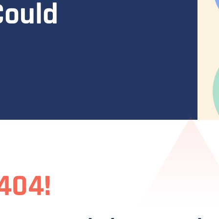
Could
!404!