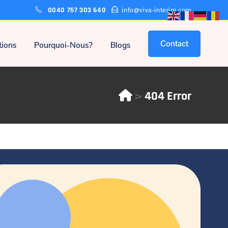
0040 757 303 640
info@viva-interim.com
Contact
tions
Pourquoi-Nous?
Blogs
>
404 Error