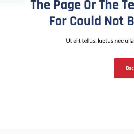
The Page Or The T
For Could Not 
Ut elit tellus, luctus nec u
Bac