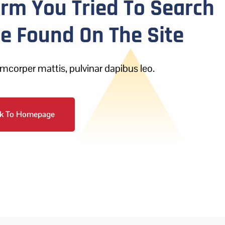
erm You Tried To Search
Be Found On The Site
llamcorper mattis, pulvinar dapibus leo.
k To Homepage