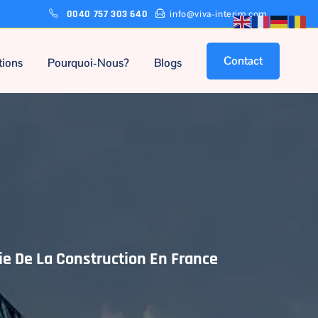
0040 757 303 640
info@viva-interim.com
Contact
tions
Pourquoi-Nous?
Blogs
ie De La Construction En France