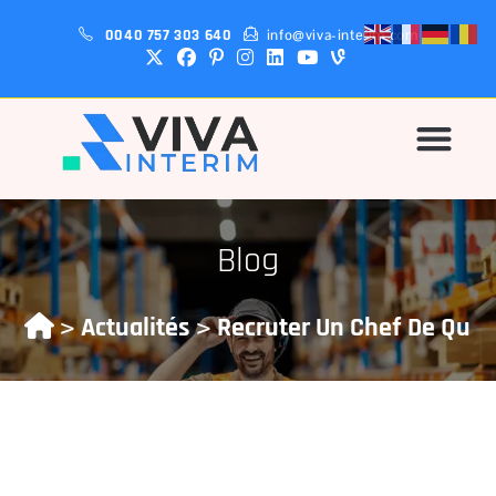
0040 757 303 640
info@viva-interim.com
Pourquoi-Nous?
Blog
>
>
Actualités
Recruter Un Chef De Quai