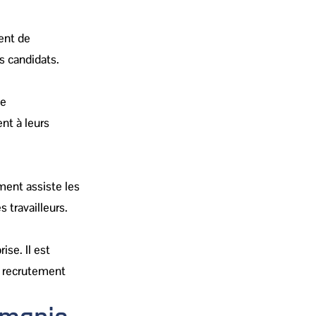
ent de
es candidats.
de
nt à leurs
ement assiste les
s travailleurs.
ise. Il est
e recrutement