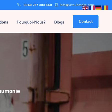
0040 757 303 640
info@viva-interim.com
Contact
tions
Pourquoi-Nous?
Blogs
Roumanie