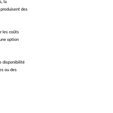
, la
 produisent des
r les coûts
 une option
 disponibilité
es ou des