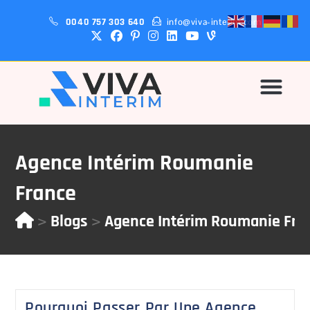
0040 757 303 640
info@viva-interim.com
Pourquoi-Nous?
Agence Intérim Roumanie
France
>
>
Blogs
Agence Intérim Roumanie Fra
Pourquoi Passer Par Une Agence