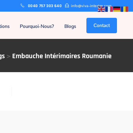
0040 757 303 640
info@viva-interim.com
Contact
tions
Pourquoi-Nous?
Blogs
>
gs
Embauche Intérimaires Roumanie