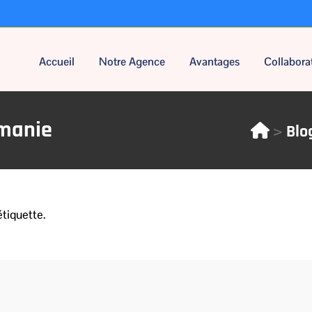
Accueil
Notre Agence
Avantages
Collabora
manie
>
Blo
étiquette.