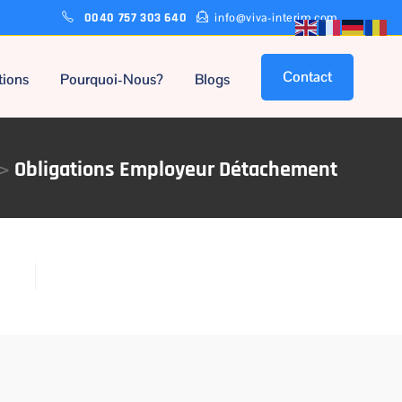
0040 757 303 640
info@viva-interim.com
Contact
tions
Pourquoi-Nous?
Blogs
>
Obligations Employeur Détachement