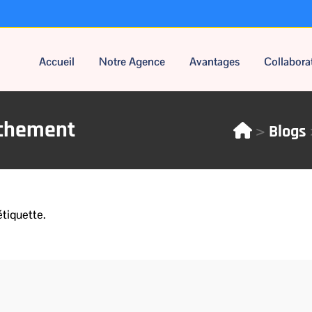
Accueil
Notre Agence
Avantages
Collabora
achement
>
Blogs
étiquette.