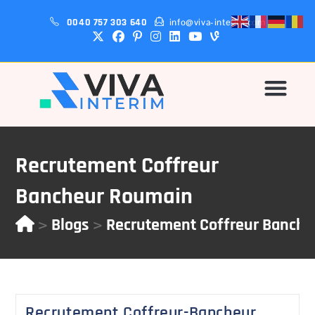
0040 757 303 640
info@viva-interim.com
Pourquoi-Nous?
Recrutement Coffreur
Bancheur Roumain
>
>
Blogs
Recrutement Coffreur Banch
Recrutement Coffreur-Bancheur