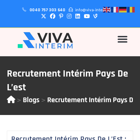
0040 757 303 640
info@viva-interim.com
Pourquoi-Nous?
Recrutement Intérim Pays De
L’est
>
>
Blogs
Recrutement Intérim Pays De 
Recrutement Intérim Pays De L’Est :