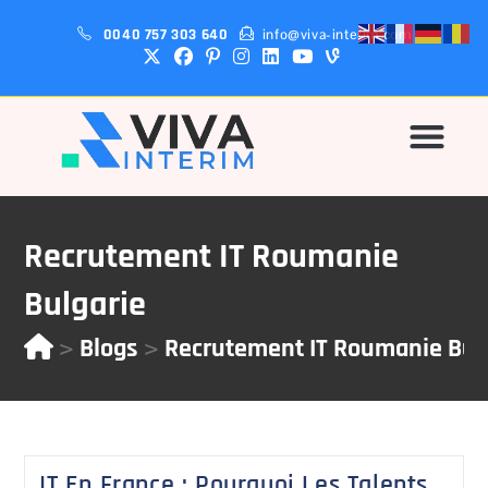
0040 757 303 640
info@viva-interim.com
Pourquoi-Nous?
Recrutement IT Roumanie
Bulgarie
>
>
Blogs
Recrutement IT Roumanie Bul
IT En France : Pourquoi Les Talents