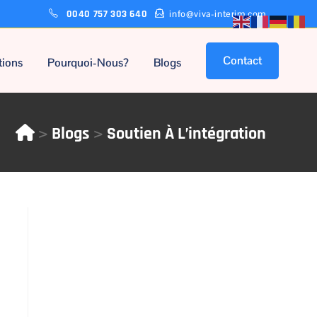
0040 757 303 640
info@viva-interim.com
Contact
tions
Pourquoi-Nous?
Blogs
>
>
Blogs
Soutien À L’intégration