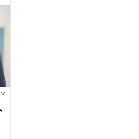
nce
e