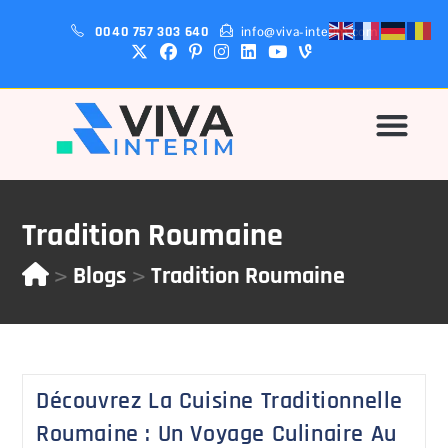
0040 757 303 640
info@viva-interim.com
Pourquoi-Nous?
Tradition Roumaine
>
>
Blogs
Tradition Roumaine
Découvrez La Cuisine Traditionnelle
Roumaine : Un Voyage Culinaire Au