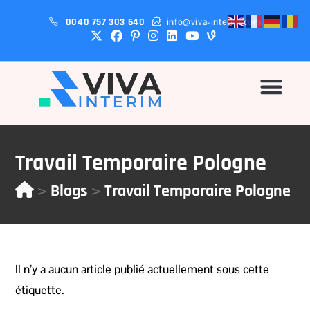
0040 757 303 640
info@viva-interim.com
Pourquoi-Nous?
Travail Temporaire Pologne
>
>
Blogs
Travail Temporaire Pologne
Il n’y a aucun article publié actuellement sous cette
étiquette.